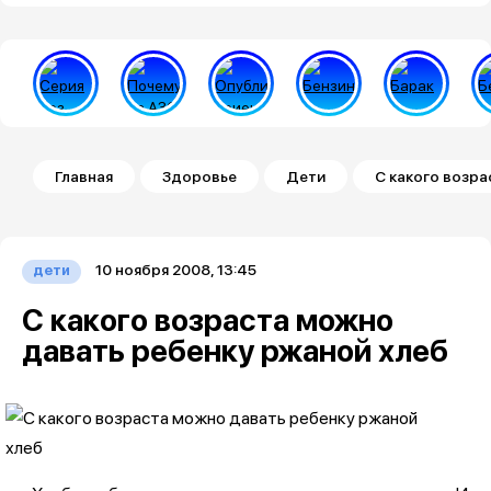
Строка навигации
Главная
Здоровье
Дети
С какого возр
10 ноября 2008, 13:45
дети
С какого возраста можно
давать ребенку ржаной хлеб