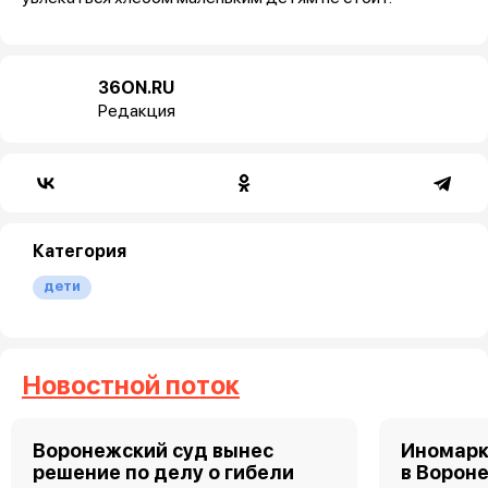
36ON.RU
Редакция
Категория
дети
Новостной поток
Воронежский суд вынес
Иномарк
решение по делу о гибели
в Ворон