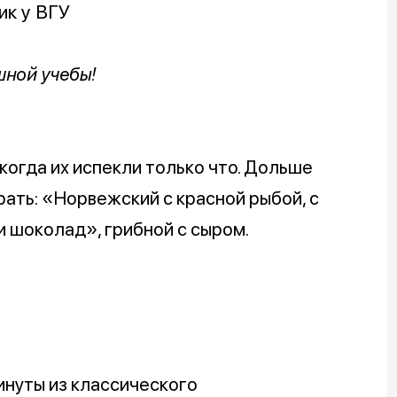
ик у ВГУ
шной учебы!
 когда их испекли только что. Дольше
рать: «Норвежский с красной рыбой, с
 шоколад», грибной с сыром.
инуты из классического