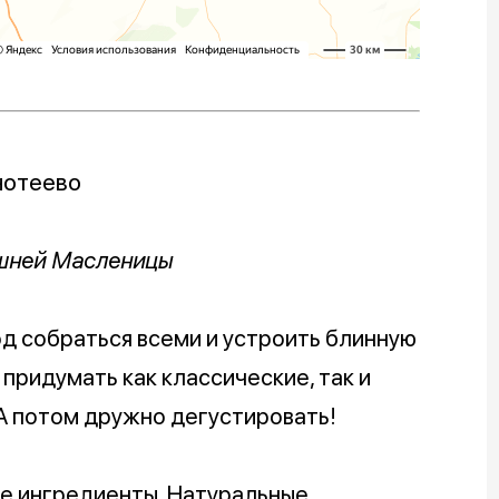
нотеево
шней Масленицы
д собраться всеми и устроить блинную
 придумать как классические, так и
 А потом дружно дегустировать!
ые ингредиенты. Натуральные