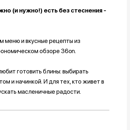
но (и нужно!) есть без стеснения -
м меню и вкусные рецепты из
рономическом обзоре 36on.
 любит готовить блины: выбирать
ом и начинкой. И для тех, кто живет в
пускать масленичные радости.