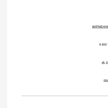
ФИРМЕНН
8 800 
vk
,
i
mol