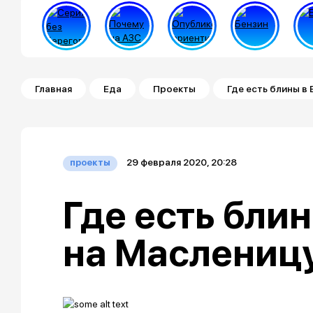
Строка навигации
Главная
Еда
Проекты
Где есть блины в
29 февраля 2020, 20:28
проекты
Где есть бли
на Маслениц