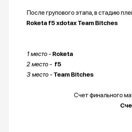
После групового этапа, в стадию пл
Roketa
f5
xdotax
Team Bitches
1 место
-
Roketa
2 место
-
f5
3 место
-
Team Bitches
Счет финального м
Сч