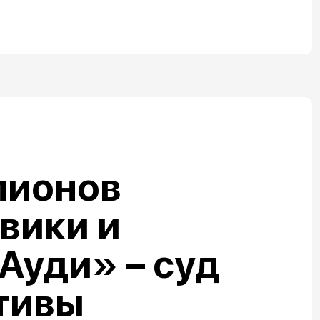
лионов
овики и
Ауди» – суд
тивы