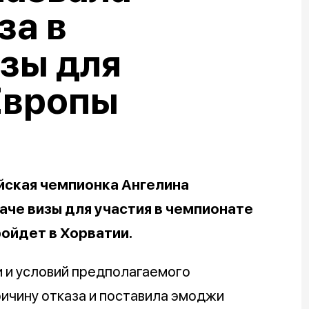
за в
зы для
Европы
йская чемпионка Ангелина
аче визы для участия в чемпионате
ройдет в Хорватии.
 и условий предполагаемого
ричину отказа и поставила эмоджи