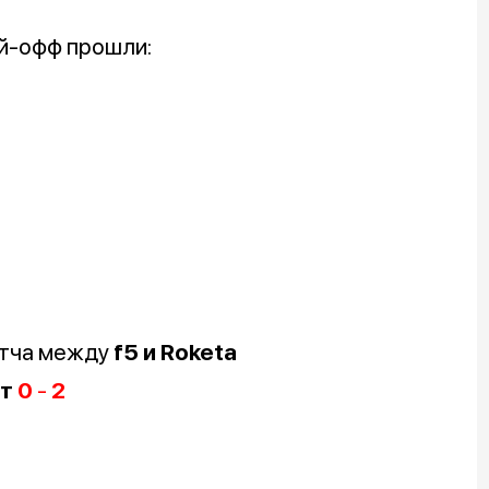
ей-офф прошли:
атча между
f5 и
Roketa
ет
0
-
2