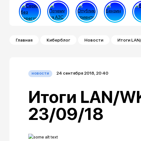
Строка навигации
Главная
Киберблог
Новости
Итоги LAN/
24 сентября 2018, 20:40
новости
Итоги LAN/WK
23/09/18