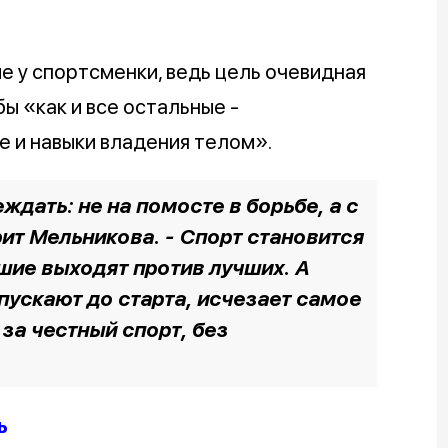
 у спортсменки, ведь цель очевидная
ы «как и все остальные -
е и навыки владения телом».
ждать: не на помосте в борьбе, а с
рит Мельникова. - Спорт становится
чшие выходят против лучших. А
пускают до старта, исчезает самое
 за честный спорт, без
ь