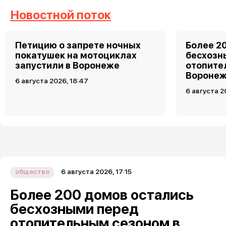
Новостной поток
Петицию о запрете ночных
Более 2
покатушек на мотоциклах
бесхозн
запустили в Воронеже
отопите
Вороне
6 августа 2026, 18:47
6 августа 2
6 августа 2026, 17:15
общество
Более 200 домов остались
бесхозными перед
отопительным сезоном в