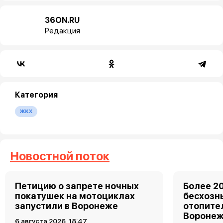
36ON.RU
Редакция
Категория
жкх
Новостной поток
Петицию о запрете ночных
Более 2
покатушек на мотоциклах
бесхозн
запустили в Воронеже
отопите
Вороне
6 августа 2026, 18:47