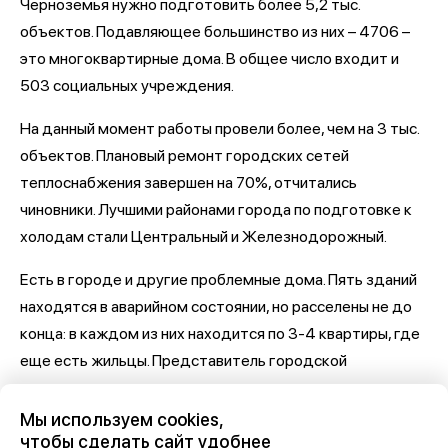
Черноземья нужно подготовить более 5,2 тыс.
объектов. Подавляющее большинство из них – 4706 –
это многоквартирные дома. В общее число входит и
503 социальных учреждения.
На данный момент работы провели более, чем на 3 тыс.
объектов. Плановый ремонт городских сетей
теплоснабжения завершен на 70%, отчитались
чиновники. Лучшими районами города по подготовке к
холодам стали Центральный и Железнодорожный.
Есть в городе и другие проблемные дома. Пять зданий
находятся в аварийном состоянии, но расселены не до
конца: в каждом из них находится по 3-4 квартиры, где
еще есть жильцы. Представитель городской
администрации заверил, что до начала холодов
переезд завершится.
Мы используем cookies,
чтобы сделать сайт удобнее