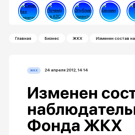
Строка навигации
Главная
Бизнес
ЖКХ
Изменен состав н
24 апреля 2012, 14:14
жкх
Изменен сос
наблюдатель
Фонда ЖКХ