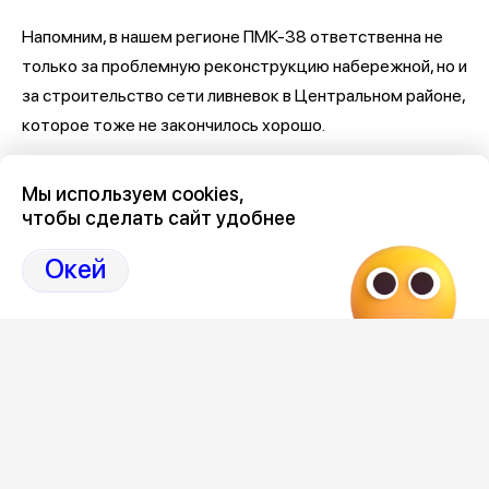
Напомним, в нашем регионе ПМК-38 ответственна не
только за проблемную реконструкцию набережной, но и
за строительство сети ливневок в Центральном районе,
которое тоже не закончилось хорошо.
Последние новости о Петровской набережной и
Мы используем cookies,
связанными с ней коррупцией и мошенничеством
здесь,
чтобы сделать сайт удобнее
на Дзен-канале нашего города 36
Окей
Отзывы, эмоции, мнения,
комментарии и
обсуждения на страницах Дзен 36on
# Петровская набережная
# Петровская набережная Воронеж
# Петровская набережная Воронеж отзывы
# Коррупция Воронеж
# Коррупция Воронеж сегодня