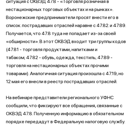
ситуация с ОКВЭД 47.8 - «Торговля розничная в
нестационарных торговых объектах и на рынках».
Воронежские предприниматели просят внести его в
список. пострадавших отраслей наравне с 47.82. и 47.89.
Получается, что 47.8 туда не попадает из-за своей
«обширности». В этот ОКВЭД входит три группы кодов
(47.81 - торговля продуктами, напитками и
табаком; 47.82 - обувь, одежда, текстиль; 47.89 -
торговля на нестационарных объектах прочими
товарами). Аналогичная ситуация произошла с 47.19, но
12 мая его внесли в реестр пострадавших отраслей.
На вебинаре представители регионального УФНС
сообщили, что фиксируют все обращения, связанные с
ОКВЭД 47.8. Полученную информацию в обязательном
порядке передадут в Федеральную налоговую службу.