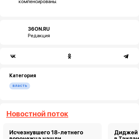
компенсированы.
36ON.RU
Редакция
Категория
власть
Новостной поток
Исчезнувшего 18-летнего
Диджей 
воронежца нашли
в Таила