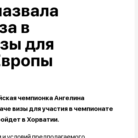
назвала
за в
зы для
Европы
йская чемпионка Ангелина
аче визы для участия в чемпионате
ройдет в Хорватии.
 и условий предполагаемого