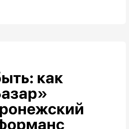
ыть: как
Базар»
оронежский
рформанс