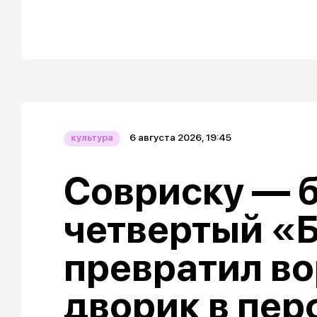
6 августа 2026, 19:45
культура
Совриску — б
четвертый «
превратил в
дворик в пе