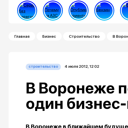
Строка навигации
Главная
Бизнес
Строительство
В Воро
4 июля 2012, 12:02
строительство
В Воронеже п
один бизнес
В Воронеже в ближайшем будуще