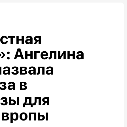
стная
: Ангелина
назвала
за в
зы для
Европы