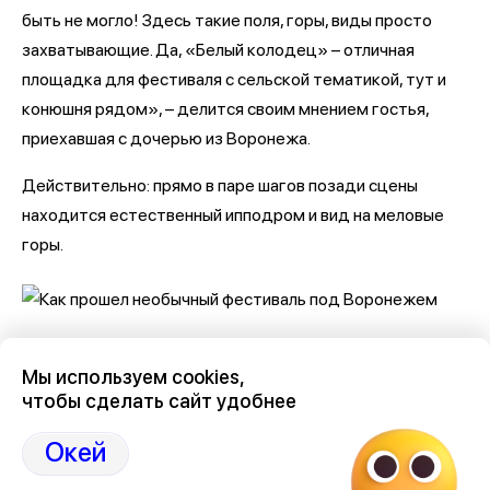
быть не могло! Здесь такие поля, горы, виды просто
захватывающие. Да, «Белый колодец» – отличная
площадка для фестиваля с сельской тематикой, тут и
конюшня рядом», – делится своим мнением гостья,
приехавшая с дочерью из Воронежа.
Действительно: прямо в паре шагов позади сцены
находится естественный ипподром и вид на меловые
горы.
Наблюдать за конной прогулкой и любоваться видами
Мы используем cookies,
особенно приятно под живую музыку. Музыкальный
чтобы сделать сайт удобнее
коллектив The WeWills исполняет каверы и собственные
произведения в жанре фолк-рок. Десятки людей сидят
Окей
на зрительных местах, созданных из стогов сена,