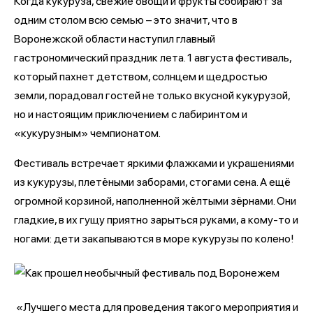
Когда кукуруза, свежие овощи и фрукты собирают за
одним столом всю семью – это значит, что в
Воронежской области наступил главный
гастрономический праздник лета. 1 августа фестиваль,
который пахнет детством, солнцем и щедростью
земли, порадовал гостей не только вкусной кукурузой,
но и настоящим приключением с лабиринтом и
«кукурузным» чемпионатом.
Фестиваль встречает яркими флажками и украшениями
из кукурузы, плетёными заборами, стогами сена. А ещё
огромной корзиной, наполненной жёлтыми зёрнами. Они
гладкие, в их гущу приятно зарыться руками, а кому-то и
ногами: дети закапываются в море кукурузы по колено!
«Лучшего места для проведения такого мероприятия и