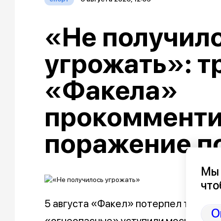
«Не получил
угрожать»: т
«Факела»
прокомменти
поражение п
Мы 
что
5 августа «Факел» потерпел третье 
О
«огнеопасные» уступили московско