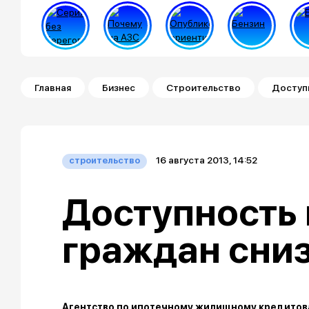
Строка навигации
Главная
Бизнес
Строительство
Доступн
16 августа 2013, 14:52
строительство
Доступность 
граждан сни
Агентство по ипотечному жилищному кредитов