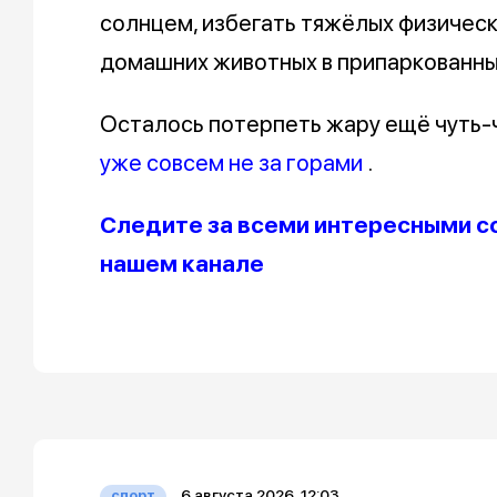
солнцем, избегать тяжёлых физически
домашних животных в припаркованны
Осталось потерпеть жару ещё чуть-ч
уже совсем не за горами
.
Следите за всеми интересными с
нашем канале
6 августа 2026, 12:03
спорт