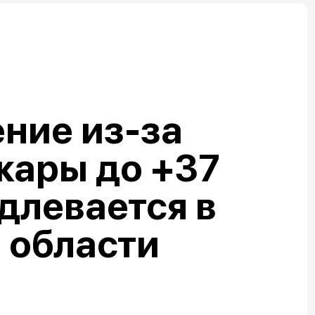
ние из-за
жары до +37
длевается в
 области