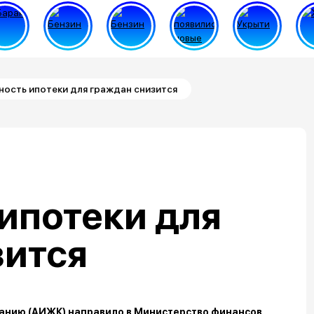
ость ипотеки для граждан снизится
ипотеки для
зится
анию (АИЖК) направило в Министерство финансов