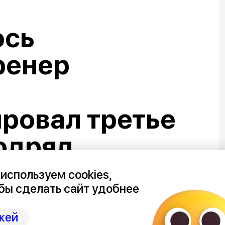
ось
ренер
ровал третье
одряд
используем cookies,
бы сделать сайт удобнее
поражение подряд. В этот раз
кей
му «Динамо» на домашнем стадионе в