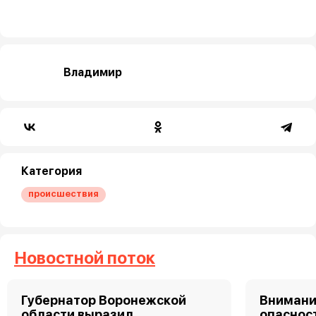
Владимир
Категория
происшествия
Новостной поток
Губернатор Воронежской
Внимани
области выразил
опаснос