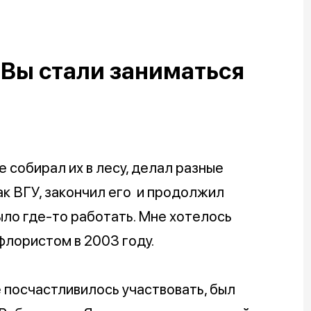
о Вы стали заниматься
е собирал их в лесу, делал разные
ак ВГУ, закончил его и продолжил
ыло где-то работать. Мне хотелось
 флористом в 2003 году.
 посчастливилось участвовать, был