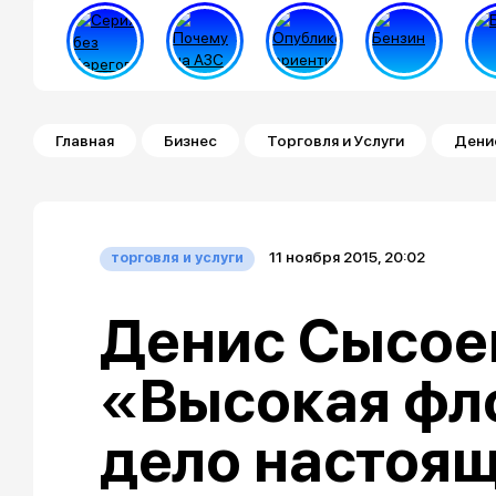
Строка навигации
Главная
Бизнес
Торговля и Услуги
Дени
11 ноября 2015, 20:02
торговля и услуги
Денис Сысое
«Высокая фл
дело настоя