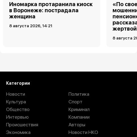
Иномарка протаранила киоск
«По свое
в Воронеже: пострадала
мошенни
женщина
пенсион
рассказа
8 августа 2026, 14:21
жертвой
8 августа 2
Загрузить ещё
Категории
Новости
Политика
Культура
Спорт
Общество
Криминал
Интервью
Компании
Происшествия
Авторы
Экономика
Новости НКО