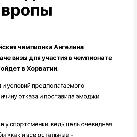
Европы
йская чемпионка Ангелина
аче визы для участия в чемпионате
ройдет в Хорватии.
 и условий предполагаемого
ричину отказа и поставила эмоджи
 у спортсменки, ведь цель очевидная
ы «как и все остальные -