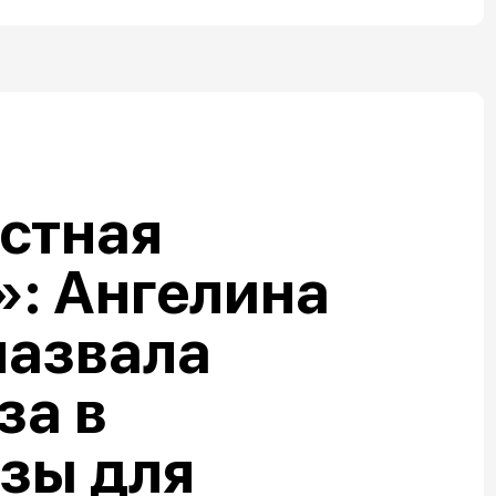
стная
: Ангелина
назвала
за в
зы для