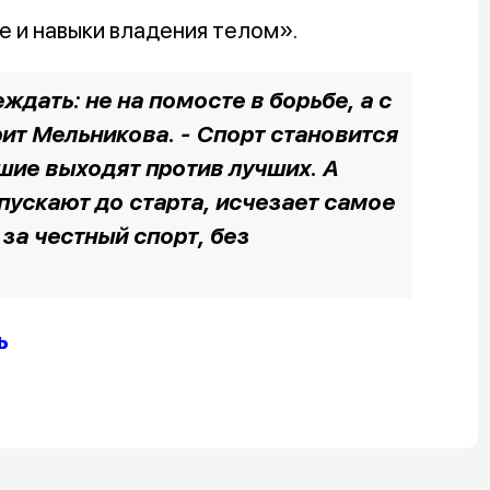
е и навыки владения телом».
ждать: не на помосте в борьбе, а с
рит Мельникова. - Спорт становится
чшие выходят против лучших. А
пускают до старта, исчезает самое
 за честный спорт, без
ь