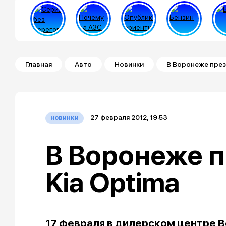
Строка навигации
Главная
Авто
Новинки
В Воронеже през
27 февраля 2012, 19:53
новинки
В Воронеже 
Kia Optima
17 февраля в дилерском центре 