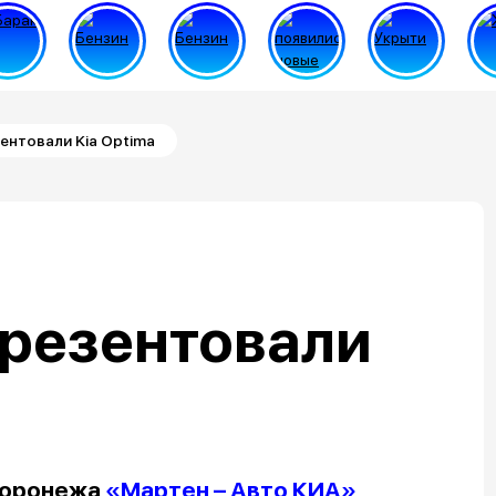
ентовали Kia Optima
презентовали
Воронежа
«Мартен – Авто КИА»