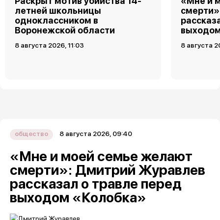
Раскрыт мотив убийства 14-
«Мне и 
летней школьницы
смерти»
одноклассником в
рассказ
Воронежской области
выходом
8 августа 2026, 11:03
8 августа 2
8 августа 2026, 09:40
общество
«Мне и моей семье желают
смерти»: Дмитрий Журавлев
рассказал о травле перед
выходом «Колобка»