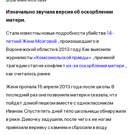
Изначально звучала версия об оскорблении
матери.
Стали известны новые подробности убийства
14-
летней Жени Мозговой
, произошедшего в
Воронежской области в 2013 году. Как выяснили
журналисты
«Комсомольской правды»
, причиной
трагедии стал не конфликт
из-за оскорбления матери
,
как считалось ранее.
Женя пропала 15 апреля 2013 года после школы. В
последний раз она позвонила матери и сказала, что
пойдет домой пешком вместе с одноклассником
Иваном. Спустя пять дней тело школьницы обнаружили
в реке. Девочку задушили, после чего к ее ногам
привязали веревку с камнем и сбросили в воду.