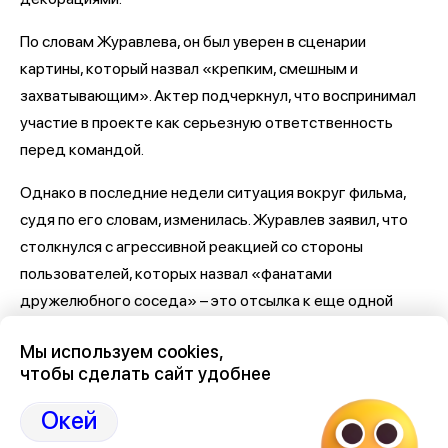
По словам Журавлева, он был уверен в сценарии
картины, который назвал «крепким, смешным и
захватывающим». Актер подчеркнул, что воспринимал
участие в проекте как серьезную ответственность
перед командой.
Однако в последние недели ситуация вокруг фильма,
судя по его словам, изменилась. Журавлев заявил, что
столкнулся с агрессивной реакцией со стороны
пользователей, которых назвал «фанатами
дружелюбного соседа» – это отсылка к еще одной
премьере, «Человек-паук: Новый день» (18+).
Мы используем cookies,
«Последние две недели мне и моей семье почему-то
чтобы сделать сайт удобнее
желают смерти», – написал артист.
Окей
Он также рассказал о сильном эмоциональном