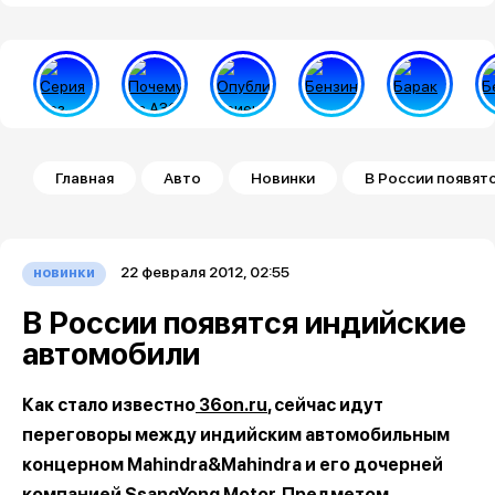
Строка навигации
Главная
Авто
Новинки
В России появят
22 февраля 2012, 02:55
новинки
В России появятся индийские
автомобили
Как стало известно
36on.ru
, сейчас идут
переговоры между индийским автомобильным
концерном Mahindra&Mahindra и его дочерней
компанией SsangYong Motor. Предметом