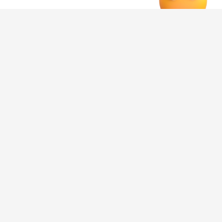
напряжении, которое испытывает из-за происходящего.
При этом актер заявил, что воспринимает хейт как
своеобразную плату за участие в большом проекте и не
намерен отказываться от поддержки фильма.
Журавлев выразил уверенность в режиссере, сценарии
и всей съемочной команде «Колобка». По его словам,
создатели картины делали фильм «из любви, в любви и
для любви».
«Я благодарен судьбе, что со мной случился
«Колобок», – добавил Журавлев.
К слову, несмотря на сборы новинки, воронежцы
не
спешат покупать билеты
в кинотеатр на этот фильм.
Негативные отзывы о «Колобке» связывают с тем, что