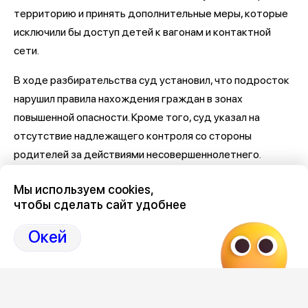
территорию и принять дополнительные меры, которые
исключили бы доступ детей к вагонам и контактной
сети.
В ходе разбирательства суд установил, что подросток
нарушил правила нахождения граждан в зонах
повышенной опасности. Кроме того, суд указал на
отсутствие надлежащего контроля со стороны
родителей за действиями несовершеннолетнего.
При рассмотрении дела суд учел все обстоятельства
Мы используем cookies,
произошедшего и пришел к выводу о частичном
чтобы сделать сайт удобнее
удовлетворении требований матери. С ОАО «РЖД» в
Окей
пользу женщины взыскали 200 тысяч рублей в качестве
компенсации морального вреда.
Воронежский областной суд, рассмотрев жалобу на
решение районного суда, оставил его без изменения.