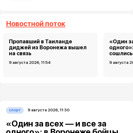
Новостной поток
Пропавший в Таиланде
«Один за
диджей из Воронежа вышел
одного»
на связь
сошлись 
9 августа 2026, 11:54
9 августа 2
9 августа 2026, 11:30
спорт
«Один за всех — и все за
одного»: в Воронеже бойцы