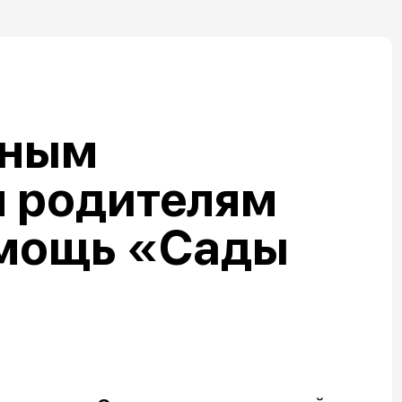
нным
 родителям
омощь «Сады