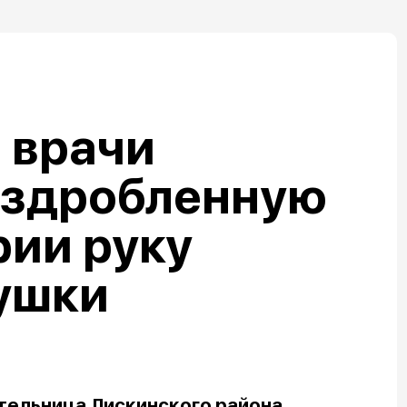
 врачи
аздробленную
рии руку
ушки
тельница Лискинского района