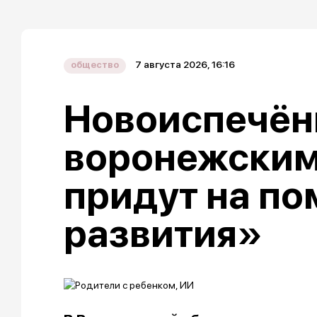
7 августа 2026, 16:16
общество
Новоиспечё
воронежским
придут на п
развития»