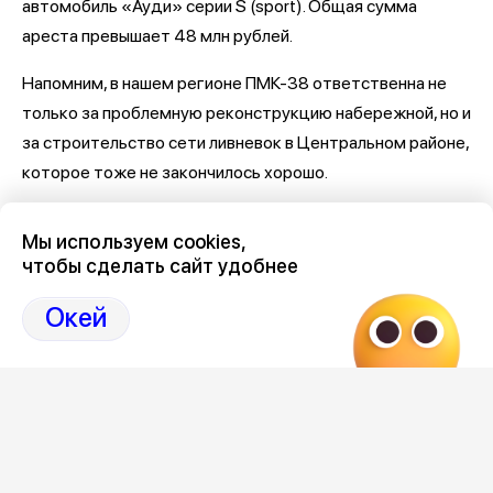
автомобиль «Ауди» серии S (sport). Общая сумма
ареста превышает 48 млн рублей.
Напомним, в нашем регионе ПМК-38 ответственна не
только за проблемную реконструкцию набережной, но и
за строительство сети ливневок в Центральном районе,
которое тоже не закончилось хорошо.
Последние новости о Петровской набережной и
Мы используем cookies,
связанными с ней коррупцией и мошенничеством
здесь,
чтобы сделать сайт удобнее
на Дзен-канале нашего города 36
Окей
Отзывы, эмоции, мнения,
комментарии и
обсуждения на страницах Дзен 36on
# Петровская набережная
# Петровская набережная Воронеж
# Петровская набережная Воронеж отзывы
# Коррупция Воронеж