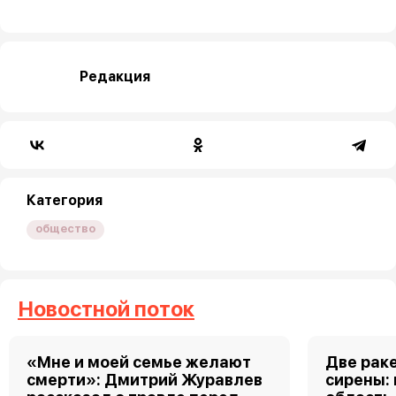
Редакция
Категория
общество
Новостной поток
«Мне и моей семье желают
Две рак
смерти»: Дмитрий Журавлев
сирены: