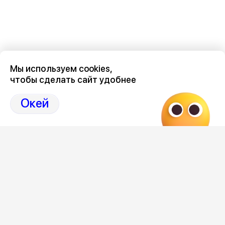
Мы используем cookies,
чтобы сделать сайт удобнее
Окей
Новости о нашем
метробусе
здесь, на Дзен-канале
нашего города 36
Отзывы, эмоции, мнения,
комментарии и
обсуждения на страницах Дзен 36ON
#Метробус Воронеж
#Воронеж метробус