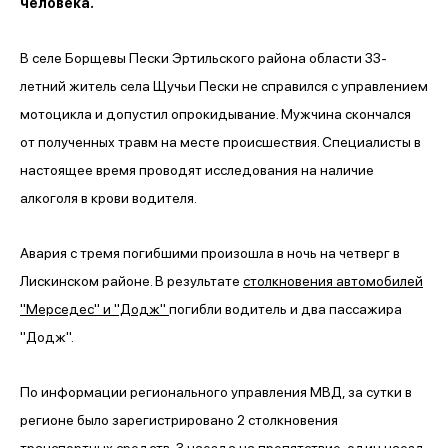
человека.
В селе Борщевы Пески Эртильского района области 33-
летний житель села Щучьи Пески не справился с управлением
мотоцикла и допустил опрокидывание. Мужчина скончался
от полученных травм на месте происшествия. Специалисты в
настоящее время проводят исследования на наличие
алкоголя в крови водителя.
Авария с тремя погибшими произошла в ночь на четверг в
Лискинском районе. В результате
столкновения автомобилей
"Мерседес" и "Додж"
погибли водитель и два пассажира
"Додж".
По информации регионального управления МВД, за сутки в
регионе было зарегистрировано 2 столкновения
транспортных средств, 3 наезда на препятствие, один наезд