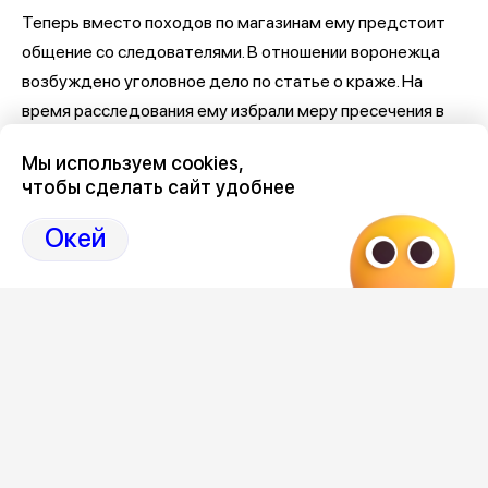
Теперь вместо походов по магазинам ему предстоит
общение со следователями. В отношении воронежца
возбуждено уголовное дело по статье о краже. На
время расследования ему избрали меру пресечения в
виде подписки о невыезде и надлежащем поведении.
Мы используем cookies,
чтобы сделать сайт удобнее
Теперь мужчина рискует заплатить гораздо больше –
статья предусматривает наказание до двух лет
Окей
лишения свободы.