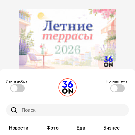
Лента добра
Ночная тема
Новости
Фото
Еда
Бизнес