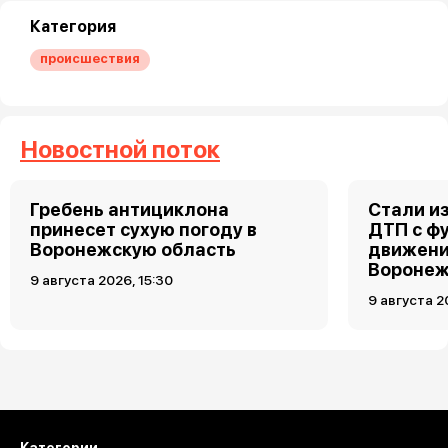
Категория
происшествия
Новостной поток
Гребень антициклона
Стали и
принесет сухую погоду в
ДТП с ф
Воронежскую область
движени
Вороне
9 августа 2026, 15:30
9 августа 2
Загрузить ещё
Категории