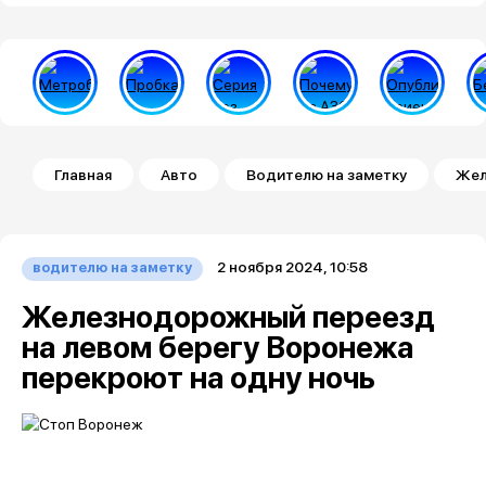
Строка навигации
Главная
Авто
Водителю на заметку
Жел
2 ноября 2024, 10:58
водителю на заметку
Железнодорожный переезд
на левом берегу Воронежа
перекроют на одну ночь