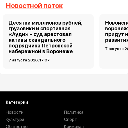
Новостной поток
Десятки миллионов рублей,
Новоис
грузовики и спортивная
воронеж
«Ауди» – суд арестовал
придут 
активы скандального
развити
подрядчика Петровской
7 августа 2
набережной в Воронеже
7 августа 2026, 17:07
Загрузить ещё
Категории
Новости
Политика
Культура
Спорт
Общество
Криминал