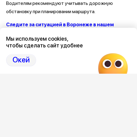
Водителям рекомендуют учитывать дорожную
обстановку при планировании маршрута.
Следите за ситуацией в Воронеже в нашем
канале
Мы используем cookies,
чтобы сделать сайт удобнее
Последние новости о ДТП и авариях в Воронеже
здесь,
на Дзен нашего города 36on
Окей
Отзывы, эмоции, мнения,
комментарии и
обсуждения ДТП и аварий на сайте нашего
города в Дзен-36on
# ДТП М 4
# ДТП М 4 Дон
# ДТП М-4
# ДТП М-4 Дон