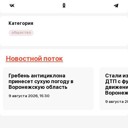
Категория
общество
Новостной поток
Гребень антициклона
Стали и
принесет сухую погоду в
ДТП с ф
Воронежскую область
движени
Вороне
9 августа 2026, 15:30
9 августа 2