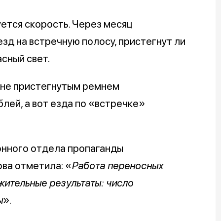
ется скорость. Через месяц
зд на встречную полосу, пристегнут ли
сный свет.
с не пристегнутым ремнем
лей, а вот езда по «встречке»
нного отдела пропаганды
ва отметила: «
Работа переносных
ительные результаты: число
ы
».