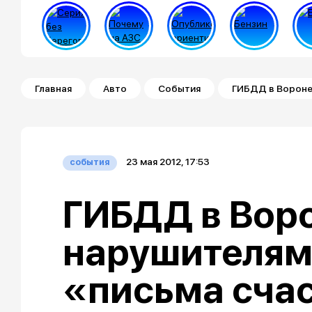
Строка навигации
Главная
Авто
События
ГИБДД в Вороне
23 мая 2012, 17:53
события
ГИБДД в Вор
нарушителям
«письма сча