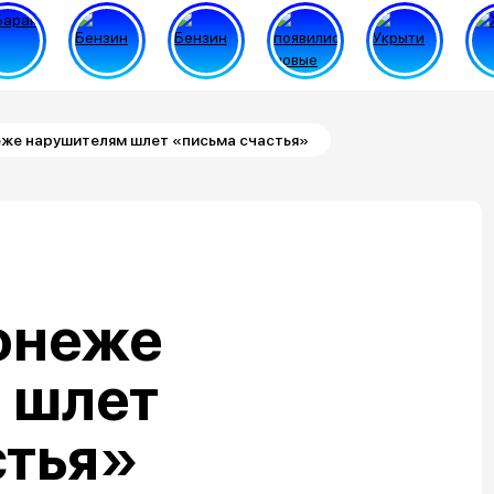
же нарушителям шлет «письма счастья»
онеже
 шлет
стья»