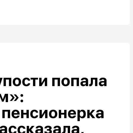
упости попала
м»:
 пенсионерка
ассказала,