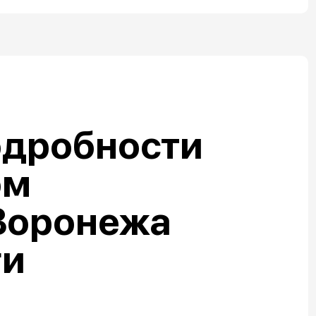
одробности
ом
Воронежа
ги