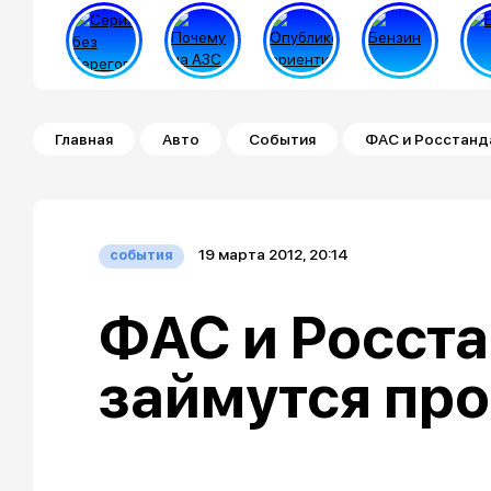
Строка навигации
Главная
Авто
События
ФАС и Росстанд
19 марта 2012, 20:14
события
ФАС и Росст
займутся пр