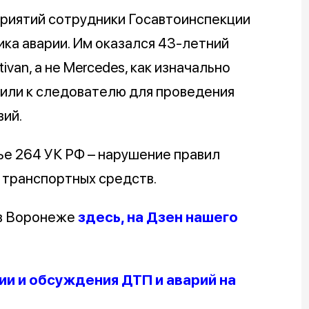
риятий сотрудники Госавтоинспекции
ика аварии. Им оказался 43-летний
van, а не Mercedes, как изначально
вили к следователю для проведения
ий.
ье 264 УК РФ – нарушение правил
 транспортных средств.
 в Воронеже
здесь, на Дзен нашего
и и обсуждения ДТП и аварий на