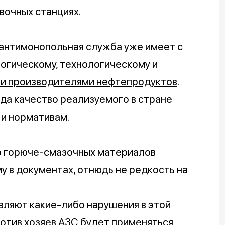
вочных станциях.
 антимонопольная служба уже имеет с
огическому, технологическому и
и производителями нефтепродуктов
.
гда качество реализуемого в стране
 и нормативам.
во горюче-смазочных материалов
у в документах, отнюдь не редкость на
вляют какие-либо нарушения в этой
против хозяев АЗС будет применяться