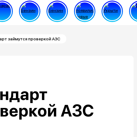
арт займутся проверкой АЗС
андарт
оверкой АЗС