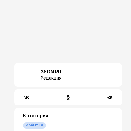
36ON.RU
Редакция
Категория
события