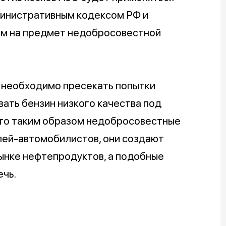
министративным кодексом РФ и
м на предмет недобросовестной
о необходимо пресекать попытки
ать бензин низкого качества под
что таким образом недобросовестные
лей-автомобилистов, они создают
ынке нефтепродуктов, а подобные
ечь.