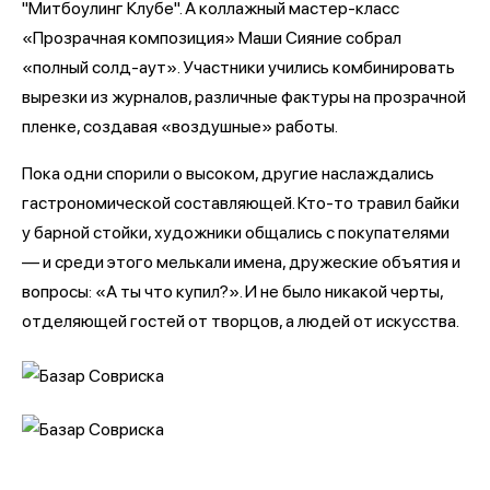
"Митбоулинг Клубе". А коллажный мастер-класс
«Прозрачная композиция» Маши Сияние собрал
«полный солд-аут». Участники учились комбинировать
вырезки из журналов, различные фактуры на прозрачной
пленке, создавая «воздушные» работы.
Пока одни спорили о высоком, другие наслаждались
гастрономической составляющей. Кто-то травил байки
у барной стойки, художники общались с покупателями
— и среди этого мелькали имена, дружеские объятия и
вопросы: «А ты что купил?». И не было никакой черты,
отделяющей гостей от творцов, а людей от искусства.