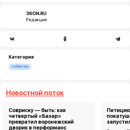
36ON.RU
Редакция
Категория
события
Новостной поток
Совриску — быть: как
Петицию
четвертый «Базар»
покатуш
превратил воронежский
запусти
дворик в перформанс