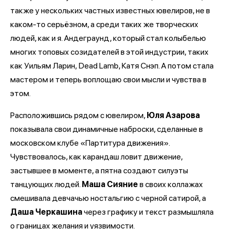
также у нескольких частных известных ювелиров, не в
каком-то серьёзном, а среди таких же творческих
людей, как и я. Андеграунд, который стал колыбелью
многих топовых созидателей в этой индустрии, таких
как Уильям Ларин, Dead Lamb, Катя Снэп. А потом стала
мастером и теперь воплощаю свои мысли и чувства в
этом.
Расположившись рядом с ювелиром,
Юля Азарова
показывала свои динамичные наброски, сделанные в
московском клубе «Партитура движения».
Чувствовалось, как карандаш ловит движение,
застывшее в моменте, а пятна создают силуэты
танцующих людей.
Маша Сияние
в своих коллажах
смешивала девчачью ностальгию с черной сатирой, а
Даша Черкашина
через графику и текст размышляла
о границах желания и уязвимости.