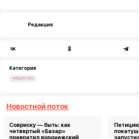
Редакция
Категория
общество
Новостной поток
Совриску — быть: как
Петицию
четвертый «Базар»
покатуш
превратил воронежский
запусти