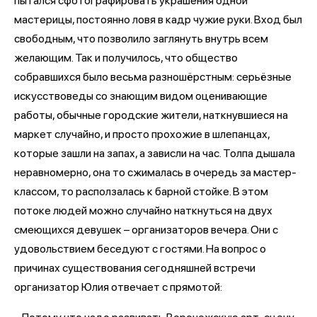
пытался сфотографировать украшения одной
мастерицы, постоянно ловя в кадр чужие руки. Вход был
свободным, что позволило заглянуть внутрь всем
желающим. Так и получилось, что общество
собравшихся было весьма разношёрстным: серьёзные
искусствоведы со знающим видом оценивающие
работы, обычные городские жители, наткнувшиеся на
маркет случайно, и просто прохожие в шлепанцах,
которые зашли на запах, а зависли на час. Толпа дышала
неравномерно, она то сжималась в очередь за мастер-
классом, то расползалась к барной стойке. В этом
потоке людей можно случайно наткнуться на двух
смеющихся девушек – организаторов вечера. Они с
удовольствием беседуют с гостями. На вопрос о
причинах существования сегодняшней встречи
организатор Юлия отвечает с прямотой: