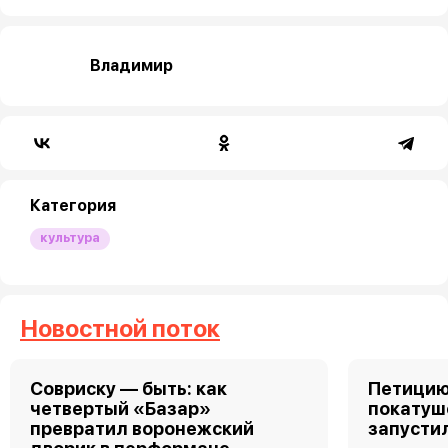
Владимир
Категория
культура
Новостной поток
Совриску — быть: как
Петицию
четвертый «Базар»
покатуш
превратил воронежский
запусти