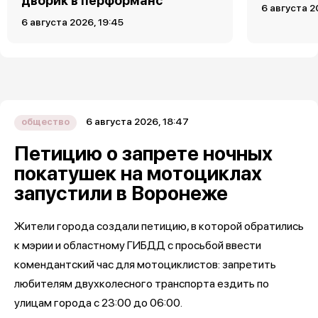
дворик в перформанс
6 августа 2
6 августа 2026, 19:45
6 августа 2026, 18:47
общество
Петицию о запрете ночных
покатушек на мотоциклах
запустили в Воронеже
Жители города создали петицию, в которой обратились
к мэрии и областному ГИБДД с просьбой ввести
комендантский час для мотоциклистов: запретить
любителям двухколесного транспорта ездить по
улицам города с 23:00 до 06:00.