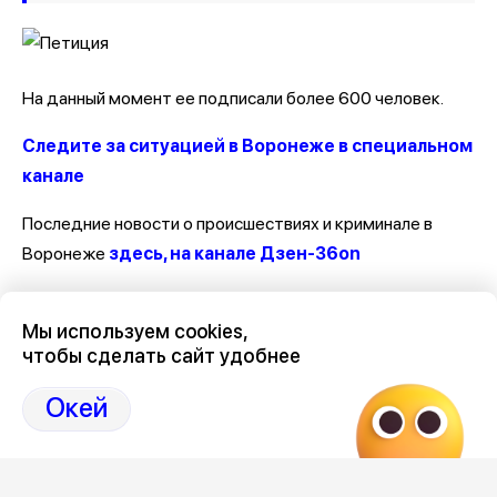
На данный момент ее подписали более 600 человек.
Следите за ситуацией в Воронеже в специальном
канале
Последние новости о происшествиях и криминале в
Воронеже
здесь, на канале Дзен-36on
Отзывы, эмоции, мнения, комментарии и обсуждения
Мы используем cookies,
происшествий в Воронеже и Воронежской области
на
чтобы сделать сайт удобнее
канале Дзен 36on
Окей
# Происшествия Воронеж
# Воронеж происшествия сегодня
# Происшествия Воронеж сегодня