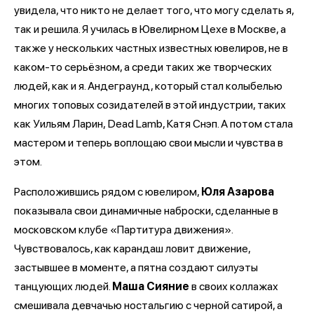
увидела, что никто не делает того, что могу сделать я,
так и решила. Я училась в Ювелирном Цехе в Москве, а
также у нескольких частных известных ювелиров, не в
каком-то серьёзном, а среди таких же творческих
людей, как и я. Андеграунд, который стал колыбелью
многих топовых созидателей в этой индустрии, таких
как Уильям Ларин, Dead Lamb, Катя Снэп. А потом стала
мастером и теперь воплощаю свои мысли и чувства в
этом.
Расположившись рядом с ювелиром,
Юля Азарова
показывала свои динамичные наброски, сделанные в
московском клубе «Партитура движения».
Чувствовалось, как карандаш ловит движение,
застывшее в моменте, а пятна создают силуэты
танцующих людей.
Маша Сияние
в своих коллажах
смешивала девчачью ностальгию с черной сатирой, а