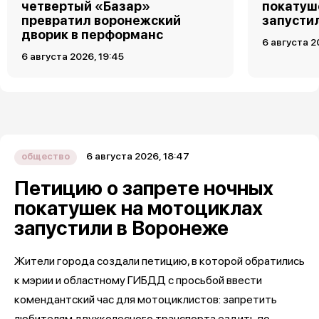
четвертый «Базар»
покатуш
превратил воронежский
запусти
дворик в перформанс
6 августа 2
6 августа 2026, 19:45
6 августа 2026, 18:47
общество
Петицию о запрете ночных
покатушек на мотоциклах
запустили в Воронеже
Жители города создали петицию, в которой обратились
к мэрии и областному ГИБДД с просьбой ввести
комендантский час для мотоциклистов: запретить
любителям двухколесного транспорта ездить по