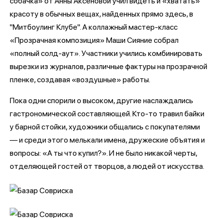
собачка» от Анны Аксеновой учил видеть и «хватать»
красоту в обычных вещах, найденных прямо здесь, в
"Митбоулинг Клубе". А коллажный мастер-класс
«Прозрачная композиция» Маши Сияние собрал
«полный солд-аут». Участники учились комбинировать
вырезки из журналов, различные фактуры на прозрачной
пленке, создавая «воздушные» работы.
Пока одни спорили о высоком, другие наслаждались
гастрономической составляющей. Кто-то травил байки
у барной стойки, художники общались с покупателями
— и среди этого мелькали имена, дружеские объятия и
вопросы: «А ты что купил?». И не было никакой черты,
отделяющей гостей от творцов, а людей от искусства.