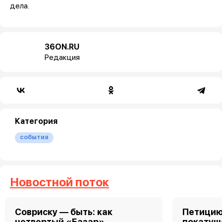
дела.
36ON.RU
Редакция
Категория
события
Новостной поток
Совриску — быть: как
Петицию
четвертый «Базар»
покатуш