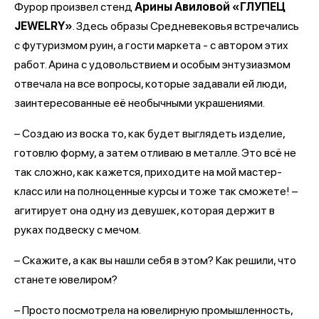
Фурор произвел стенд
Арины Авиловой «ГЛУПЕЦ
JEWELRY»
. Здесь образы Средневековья встречались
с футуризмом руин, а гости маркета - с автором этих
работ. Арина с удовольствием и особым энтузиазмом
отвечала на все вопросы, которые задавали ей люди,
заинтересованные её необычными украшениями.
– Создаю из воска то, как будет выглядеть изделие,
готовлю форму, а затем отливаю в металле. Это всё не
так сложно, как кажется, приходите на мой мастер-
класс или на полноценные курсы и тоже так сможете! –
агитирует она одну из девушек, которая держит в
руках подвеску с мечом.
– Скажите, а как вы нашли себя в этом? Как решили, что
станете ювелиром?
– Просто посмотрела на ювелирную промышленность,