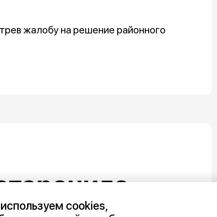
трев жалобу на решение районного
отаранила
неже:
используем cookies,