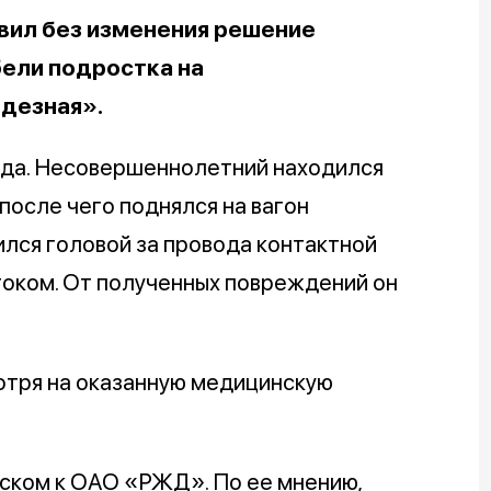
вил без изменения решение
бели подростка на
одезная».
ода. Несовершеннолетний находился
осле чего поднялся на вагон
ился головой за провода контактной
током. От полученных повреждений он
отря на оказанную медицинскую
иском к ОАО «РЖД». По ее мнению,