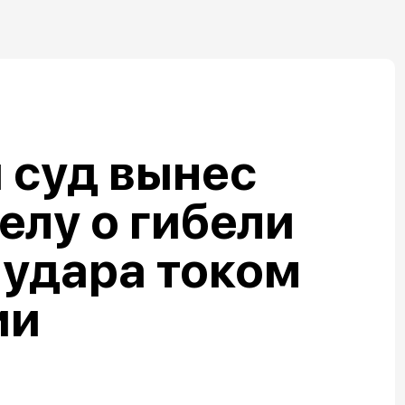
 суд вынес
елу о гибели
 удара током
ии