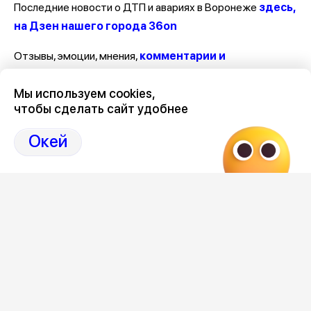
Последние новости о ДТП и авариях в Воронеже
здесь,
на Дзен нашего города 36on
Отзывы, эмоции, мнения,
комментарии и
обсуждения ДТП и аварий на сайте нашего
Мы используем cookies,
города в Дзен-36on
чтобы сделать сайт удобнее
# ДТП Воронеж
Окей
# ДТП Воронеж за последние сутки
# ДТП Воронеж сегодня
# ДТП в Воронежской области
Редакция