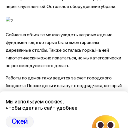
перетянули лентой. Остальное оборудование убрали.
Сейчас на объекте можно увидеть нагромождение
фундаментов, в которые были вмонтированы
деревянные столбы. Также осталась горка. На ней
гипотетически можно покататься, но мы категорически
не рекомендуем этого делать.
Работы по демонтажу ведутся за счет городского
бюджета. Позже деньги взыщут с подрядчика, который
установил «косячные» площадки. Им является компания
ПМК-38 из Кисловодска.
Мы используем cookies,
чтобы сделать сайт удобнее
Самое важное и интересное о Воронеже и
Окей
области собрали в нашем канале