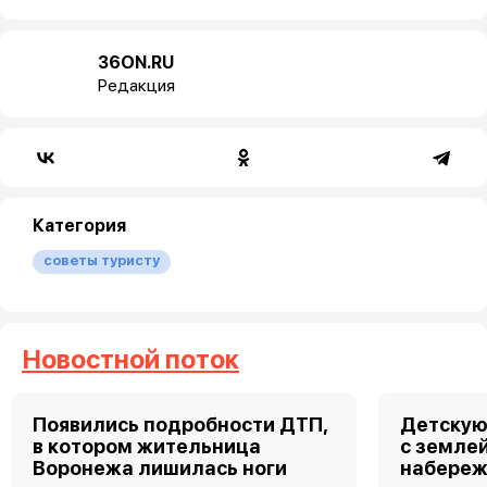
36ON.RU
Редакция
Категория
советы туристу
Новостной поток
Появились подробности ДТП,
Детскую
в котором жительница
с земле
Воронежа лишилась ноги
набереж