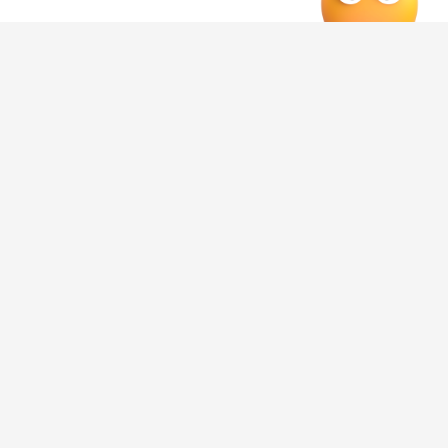
Последние новости Воронежа
здесь, на Дзен-канале
нашего города 36
Отзывы, эмоции, мнения,
комментарии и
обсуждения на страницах Дзен 36on
#Новости Воронежа
#Новости Воронеж
#Воронеж новости
#Петровская набережная Воронеж
#Петровская набережная Воронеж новости
Редакция