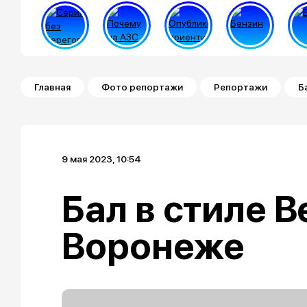
Строка навигации
Главная
Фото репортажи
Репортажи
Б
9 мая 2023, 10:54
Бал в стиле B
Воронеже