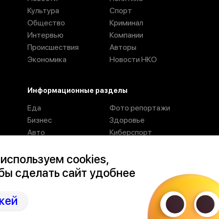
Культура
Спорт
Общество
Криминал
Интервью
Компании
Происшествия
Авторы
Экономика
Новости НКО
Информационные разделы
Еда
Фото репортажи
Бизнес
Здоровье
Авто
Киберспорт
Журнал
Места
Отдых
Персоны
используем cookies,
бы сделать сайт удобнее
Политика конфиденциальности
кей
Условия пользования сайтом.