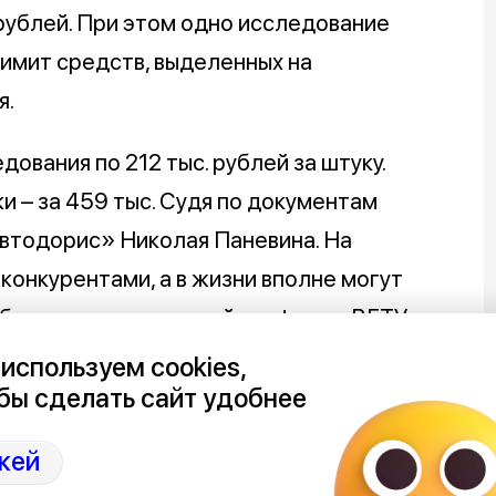
рублей. При этом одно исследование
 лимит средств, выделенных на
я.
вания по 212 тыс. рублей за штуку.
и – за 459 тыс. Судя по документам
Автодорис» Николая Паневина. На
конкурентами, а в жизни вполне могут
работают на «дорожной» кафедре ВГТУ
льского.
используем cookies,
бы сделать сайт удобнее
н от «Автодориса» – прислали
 области Александру Дудину письмо с
кей
самое сделали от лица ВГТУ за