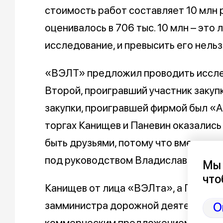
стоимость работ составляет 10 млн 
оценивалось в 706 тыс. 10 млн – это
исследование, и превысить его нельз
«ВЭЛТ» предложил проводить исследо
Второй, проигравший участник закупк
закупки, проигравшей фирмой был «
торгах Канищев и Паневин оказались 
быть друзьями, потому что вместе 
под руководством Владислава Подо
Мы 
что
Канищев от лица «ВЭЛта», а Паневи
замминистра дорожной деятельности
О
коммерческим предложением. То же 