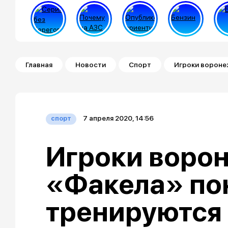
Строка навигации
Главная
Новости
Спорт
Игроки вороне
7 апреля 2020, 14:56
спорт
Игроки воро
«Факела» пок
тренируются