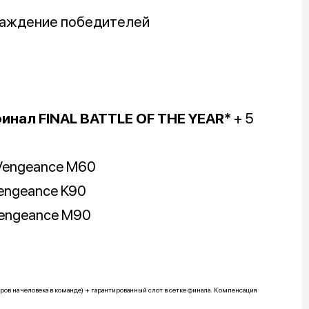
граждение победителей
финал FINAL BATTLE OF THE YEAR*
+ 5
r Vengeance M60
Vengeance K90
 Vengeance M90
ров на человека в команде) + гарантированный слот в сетке финала. Компенсация