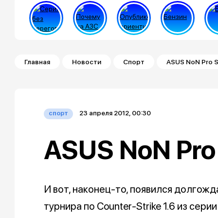
Строка навигации
Главная
Новости
Спорт
ASUS NoN Pro S
23 апреля 2012, 00:30
спорт
ASUS NoN Pro 
И вот, наконец-то, появился долгож
турнира по Counter-Strike 1.6 из сер