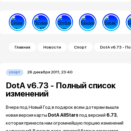
Строка навигации
Главная
Новости
Спорт
DotA v6.73 - П
26 декабря 2011, 23:40
спорт
DotA v6.73 - Полный список
изменений
Вчера под Новый Год в подарок всем дотерам вышла
новая версия карты
DotA AllStars
под версией
6.73
,
которая принесла нам огромнейшую порцию изменений
и улучшений. В результате, игровой баланс изменился