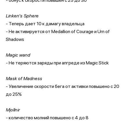
- бонус к скорости повышен с 25 до 30
Linken’s Sphere
- Теперь дает 10 к дамагу владельца
- Не активируется от Medallion of Courage и Urn of
Shadows
Magic wand
- Не теряются заряды при апгреде из Magic Stick
Mask of Madness
- Увеличение скорости бега от активки повышено с 20
до 25%
Mjollnir
- количество молний повышено с 4 до 8