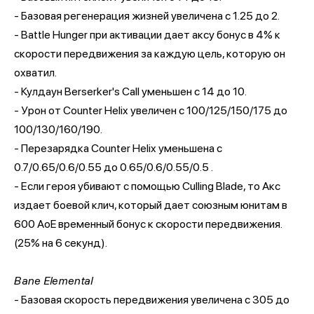
- Базовая регенерация жизней увеличена с 1.25 до 2.
- Battle Hunger при активации дает аксу бонус в 4% к
скорости передвижения за каждую цель, которую он
охватил.
- Кулдаун Berserker's Call уменьшен с 14 до 10.
- Урон от Counter Helix увеличен с 100/125/150/175 до
100/130/160/190.
- Перезарядка Counter Helix уменьшена с
0.7/0.65/0.6/0.55 до 0.65/0.6/0.55/0.5 .
- Если героя убивают с помощью Culling Blade, то Акс
издает боевой клич, который дает союзным юнитам в
600 AoE временный бонус к скорости передвижения.
(25% на 6 секунд).
Bane Elemental
- Базовая скорость передвижения увеличена с 305 до