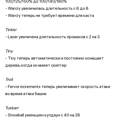
100/125/150% до 100/140/180%
- Warcry увеличилась длительность с 6 до 8
- Warcry теперь не требует времени для каста
Tinker
- Laser увеличена длительность промахов с 2 на 3
Tiny
- Tiny теперь автоматически и постоянно оснащает
дерева, когда он имеет скиптер
Troll
- Fervor increments теперь увеличивает скорость атаки
во время атаки башни
Tuskarr
- Snowball уменьшен кулдаун с 40 на 28