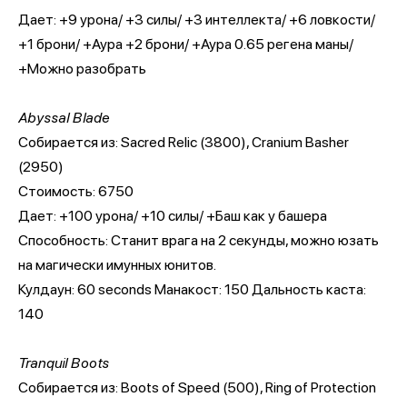
Дает: +9 урона/ +3 силы/ +3 интеллекта/ +6 ловкости/
+1 брони/ +Аура +2 брони/ +Аура 0.65 регена маны/
+Можно разобрать
Abyssal Blade
Собирается из: Sacred Relic (3800), Cranium Basher
(2950)
Cтоимость: 6750
Дает: +100 урона/ +10 силы/ +Баш как у башера
Способность: Станит врага на 2 секунды, можно юзать
на магически имунных юнитов.
Кулдаун: 60 seconds Манакост: 150 Дальность каста:
140
Tranquil Boots
Собирается из: Boots of Speed (500), Ring of Protection