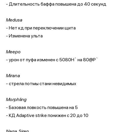
- Длительность баффа повышена до 40 секунд
Medusa
- Нет кд при переключении щита
- Изменена ульта
Meepo
- урон от пуфа изменен с 5080H` на 80@P`
Mirana
- стрела потмы стани невидимых
Morphling
- Базовая ловкость повышена на 5
- КД Adaptive strike понижен с 20 до 10
Naga Siren