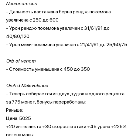
Necronomicon
- Дальность каста мана берна рендж-покемона
увеличена с 250 до 600
- Урон рендж-покемона увеличен с 31/61/91 до
40/80/120
- Урон мили-покемона увеличен с 21/41/61 до 25/50/75
Orb of venom
- Стоимость уменьшена с 450 до 350
Orchid Malevolence
- Теперь собирается из двух дудок и одного рецепта
за 775 монет, бонусы переработаны:
Раньше:
Цена: 5025
+20 интеллекта +30 скорости атаки +45 урона +225%
регена маны