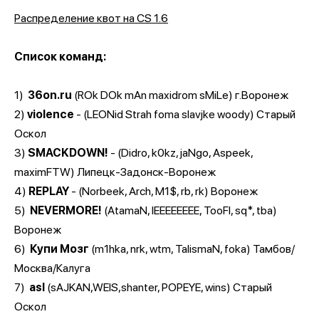
Распределение квот на CS 1.6
Список команд:
1)
36on.ru
(ROk DOk mAn maxidrom sMiLe) г.Воронеж
2)
violence
- (LEONid Strah foma slavjke woody) Старый
Оскол
3)
SMACKDOWN!
- (Didro, k0kz, jaNgo, Aspeek,
maximFTW) Липецк-Задонск-Воронеж
4)
REPLAY
- (Norbeek, Arch, M1$, rb, rk) Воронеж
5)
NEVERMORE!
(AtamaN, lEEEEEEEE, TooFI, sq*, tba)
Воронеж
6)
Купи Мозг
(m1hka, nrk, wtm, TalismaN, foka) Тамбов/
Москва/Калуга
7)
asl
(sAJKAN,WEIS,shanter, POPEYE, wins) Старый
Оскол