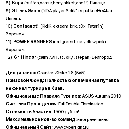
8)
Kepa
(buffon,samur,beny,shket,onoff) Липецк
9)
StressGame
(NDA player Selik* equal kceHe4ka)
Липецк
10)
Contaaact
! (KidiK, exteam, krik, t0x, Tatar1n)
Воронеж
11)
POWER RANGERS
(red green blue yellow pink)
Воронеж
12)
Griffindor
(calm , w1ll , tt , sky , stepan) Белгород
Дисциплина:
Counter-Strike 1.6 (5x5)
Призовой Фонд: Полностью оплаченная путёвка
на финал турнира в Киев.
Официальные Правила Турнира:
ASUS Autumn 2010
Система Проведения:
Full Double Elemination
Стоимость Участия:
1500 рублей
Максимальное кол-во команд:
неограниченно
Официальный Сайт:
www.cyberfight.ru