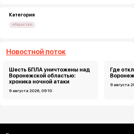
Категория
общество
Новостной поток
Шесть БПЛА уничтожены над
Где откл
Воронежской областью:
Воронеже
хроника ночной атаки
9 августа 2
9 августа 2026, 09:10
Загрузить ещё