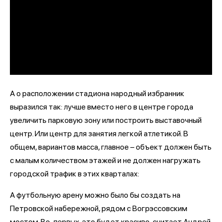
А о расположении стадиона народный избранник
выразился так: лучше вместо него в центре города
увеличить парковую зону или построить выставочный
центр. Или центр для занятия легкой атлетикой. В
общем, вариантов масса, главное – объект должен быть
с малым количеством этажей и не должен нагружать
городской трафик в этих кварталах:
А футбольную арену можно было бы создать на
Петровской набережной, рядом с Вогрэссовским
мостом. Во-первых, это будет красиво, считает Андрей