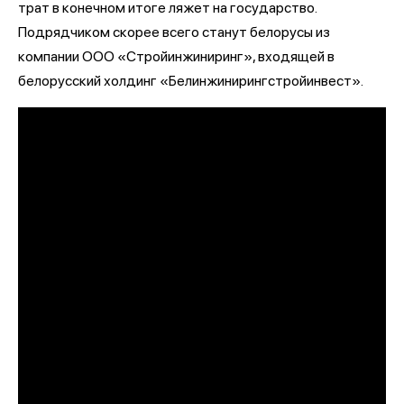
трат в конечном итоге ляжет на государство.
Подрядчиком скорее всего станут белорусы из
компании ООО «Стройинжиниринг», входящей в
белорусский холдинг «Белинжинирингстройинвест».