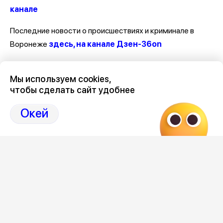
канале
Последние новости о происшествиях и криминале в
Воронеже
здесь, на канале Дзен-36on
Отзывы, эмоции, мнения, комментарии и обсуждения
Мы используем cookies,
происшествий в Воронеже и Воронежской области
на
чтобы сделать сайт удобнее
канале Дзен 36on
Окей
# Происшествия Воронеж
# Воронеж происшествия сегодня
# Происшествия Воронеж сегодня
# Воронеж происшествия
Редакция