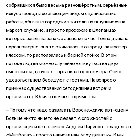
собравшихся было весьма разношёрстным: серьёзные
искусствоведы со знающим видом оценивающие
работы, обычные городские жители, наткнувшиеся на
маркет случайно, и просто прохожие в шлепанцах,
которые зашли на запах, а зависли на час. Толпа дышала
неравномерно, она то сжималась в очередь за мастер-
классом, то расползалась к барной стойке. В этом
потоке людей можно случайно наткнуться на двух
смеющихся девушек – организаторов вечера. Они с
удовольствием беседуют с гостями. На вопрос о
причинах существования сегодняшней встречи
организатор Юлия отвечает с прямотой:
– Потому что надо развивать Воронежскую арт-сцену.
Больше никто ничего не делает. А сложностей с
организацией не возникло. Андрей Пыринов – владельец
«Митбола» - просто написал нам «гоу делать». И мы