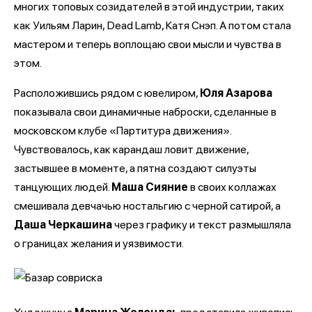
многих топовых созидателей в этой индустрии, таких
как Уильям Ларин, Dead Lamb, Катя Снэп. А потом стала
мастером и теперь воплощаю свои мысли и чувства в
этом.
Расположившись рядом с ювелиром,
Юля Азарова
показывала свои динамичные наброски, сделанные в
московском клубе «Партитура движения».
Чувствовалось, как карандаш ловит движение,
застывшее в моменте, а пятна создают силуэты
танцующих людей.
Маша Сияние
в своих коллажах
смешивала девчачью ностальгию с черной сатирой, а
Даша Черкашина
через графику и текст размышляла
о границах желания и уязвимости.