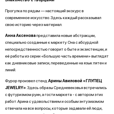
Прогулка по рядам — настоящий экскурс в
современное искусство. Здесь каждый рассказывал
свою историю через материал.
Анна Аксенова
представила новые абстракции,
специально созданные к маркету. Она с абсурдной
непосредственностью говорит о быте и экзистенции, и
её работы из серии «Большую часть времени» выглядят
как дневниковые записи, переведенные на язык пятен и
линий.
Фурор произвел стенд
Арины Авиловой «ГЛУПЕЦ
JEWELRY»
. Здесь образы Средневековья встречались
с футуризмом руин, а гости маркета - с автором этих
работ. Арина с удовольствием и особым энтузиазмом
отвечала на все вопросы, которые задавали ей люди,