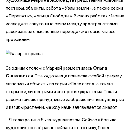
Художница
Марина Жолондзь
представила живопись,
постеры, объекты, работа «Узлы земли», а также серии
«Перепуть», «Улица Свободы». В своих работах Марина
исследует запутанные связи между пространствами,
рассказывая о жизненных периодах, которые мы все
проживаем.
За одним столом с Марией разместилась
Ольга
Салковская
. Эта художница принесла с собой графику,
живопись и объекты из серии «Поле алоэ», а также
открытки, лингворимы и авторские украшения. Пока я
рассматриваю причудливые изображения плывущих рыб
и изгибы растений, между нами завязывается диалог.
– Я тоже раньше была журналистом. Сейчас я больше
художник, но всё равно сейчас что-то пишу, более