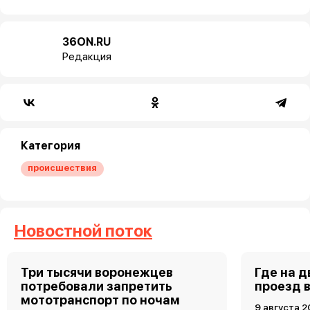
36ON.RU
Редакция
Категория
происшествия
Новостной поток
Три тысячи воронежцев
Где на 
потребовали запретить
проезд 
мототранспорт по ночам
9 августа 2