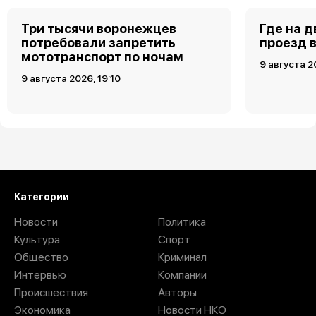
Три тысячи воронежцев
Где на 
потребовали запретить
проезд 
мототранспорт по ночам
9 августа 2
9 августа 2026, 19:10
Загрузить ещё
Категории
Новости
Политика
Культура
Спорт
Общество
Криминал
Интервью
Компании
Происшествия
Авторы
Экономика
Новости НКО