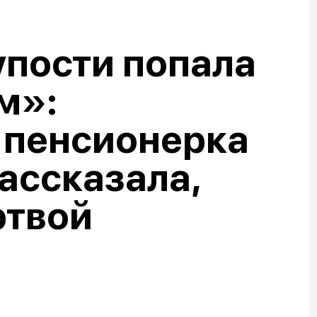
упости попала
м»:
 пенсионерка
ассказала,
ртвой