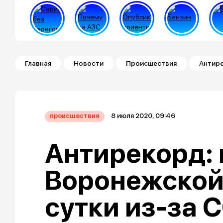
Строка навигации
Главная
Новости
Происшествия
Антире
8 июля 2020, 09:46
происшествия
Антирекорд: 
Воронежской 
сутки из-за 