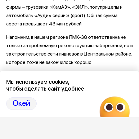
фирмы – грузовики «КамАЗ», «ЗИЛ», полуприцепы и
автомобиль «Ауди» серии S (sport). Общая сумма
ареста превышает 48 млн рублей.
Напомним, в нашем регионе ПМК-38 ответственна не
только за проблемную реконструкцию набережной, но и
за строительство сети ливневок в Центральном районе,
которое тоже не закончилось хорошо.
Последние новости о Петровской набережной и
Мы используем cookies,
связанными с ней коррупцией и мошенничеством
здесь,
чтобы сделать сайт удобнее
на Дзен-канале нашего города 36
Окей
Отзывы, эмоции, мнения,
комментарии и
обсуждения на страницах Дзен 36on
# Петровская набережная
# Петровская набережная Воронеж