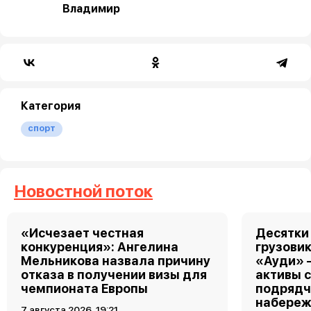
Владимир
Категория
спорт
Новостной поток
«Исчезает честная
Десятки
конкуренция»: Ангелина
грузовик
Мельникова назвала причину
«Ауди» 
отказа в получении визы для
активы 
чемпионата Европы
подрядч
набереж
7 августа 2026, 19:21