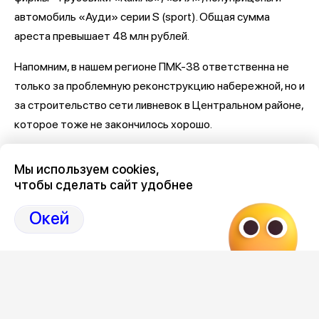
автомобиль «Ауди» серии S (sport). Общая сумма
ареста превышает 48 млн рублей.
Напомним, в нашем регионе ПМК-38 ответственна не
только за проблемную реконструкцию набережной, но и
за строительство сети ливневок в Центральном районе,
которое тоже не закончилось хорошо.
Последние новости о Петровской набережной и
Мы используем cookies,
связанными с ней коррупцией и мошенничеством
здесь,
чтобы сделать сайт удобнее
на Дзен-канале нашего города 36
Окей
Отзывы, эмоции, мнения,
комментарии и
обсуждения на страницах Дзен 36on
# Петровская набережная
# Петровская набережная Воронеж
# Петровская набережная Воронеж отзывы