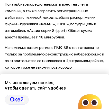
Пока арбитраж решил наложить арест на счета
компании, а также запретить регистрационные
действия с техникой, находящейся в распоряжении
фирмы – грузовики «КамАЗ», «ЗИЛ», полуприцепы и
автомобиль «Ауди» серии S (sport). Общая сумма
ареста превышает 48 млн рублей.
Напомним, в нашем регионе ПМК-38 ответственна не
только за проблемную реконструкцию набережной, но и
за строительство сети ливневок в Центральном районе,
которое тоже не закончилось хорошо.
Последние новости о Петровской набережной и
Мы используем cookies,
связанными с ней коррупцией и мошенничеством
здесь,
чтобы сделать сайт удобнее
на Дзен-канале нашего города 36
Окей
Отзывы, эмоции, мнения,
комментарии и
обсуждения на страницах Дзен 36on