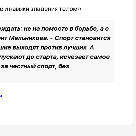
е и навыки владения телом».
ждать: не на помосте в борьбе, а с
рит Мельникова. - Спорт становится
чшие выходят против лучших. А
пускают до старта, исчезает самое
 за честный спорт, без
ь