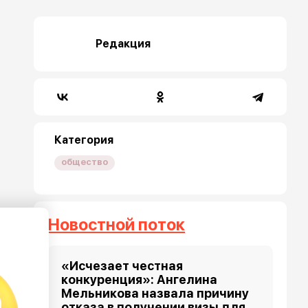
Редакция
Категория
общество
Новостной поток
«Исчезает честная
конкуренция»: Ангелина
Мельникова назвала причину
отказа в получении визы для