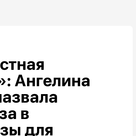
стная
: Ангелина
назвала
за в
зы для