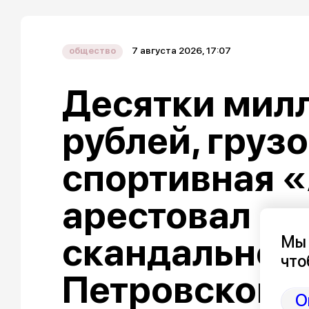
7 августа 2026, 17:07
общество
Десятки мил
рублей, груз
спортивная «
арестовал ак
скандальног
Мы 
что
Петровской 
О