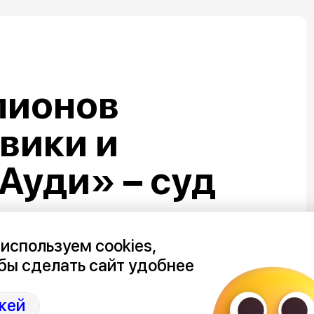
лионов
овики и
Ауди» – суд
тивы
о подрядчика
используем cookies,
бы сделать сайт удобнее
набережной в
кей