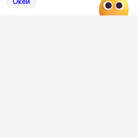
Окей
обсуждения на страницах Дзен 36on
# Новости Воронежа
# Новости Воронеж
# Воронеж Сад развития
# Сад развития Воронеж
# Сад развития
Самое важное и интересное о Воронеже и
области собрали в нашем канале
Редакция