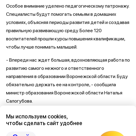
Особое внимание уделено педагогическому патронажу.
Специалисты будут помогать семьям в домашних
условиях, объясняя периоды развития детей и создавая
правильную развивающую среду. Более 120
воспитателей прошли курсы повышения квалификации,
чтобы лучше понимать малышей.
- Впереди нас ждет большая, вдохновляющая работа по
развитию самого нежного и ответственного
направления в образовании Воронежской области. Буду
обязательно держать ее на контроле, - сообщила
министр образования Воронежской области Наталья
Салогубова.
Последние новости Воронежа
здесь, на Дзен-канале
Мы используем cookies,
нашего города 36
чтобы сделать сайт удобнее
Отзывы, эмоции, мнения,
комментарии и