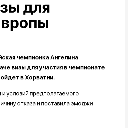
зы для
Европы
йская чемпионка Ангелина
аче визы для участия в чемпионате
ройдет в Хорватии.
 и условий предполагаемого
ричину отказа и поставила эмоджи