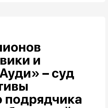
лионов
овики и
Ауди» – суд
тивы
о подрядчика