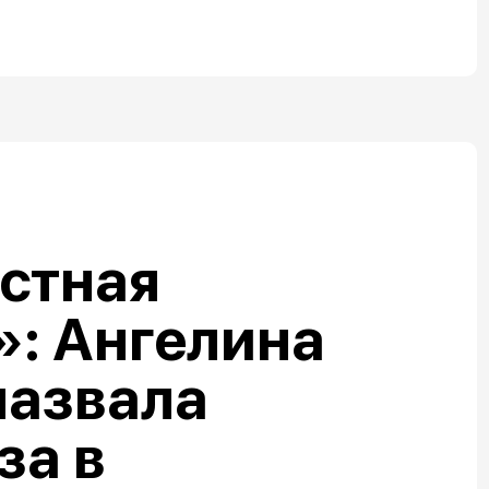
стная
: Ангелина
назвала
за в