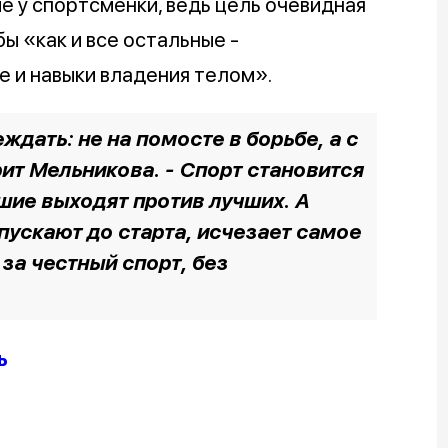
 у спортсменки, ведь цель очевидная
ы «как и все остальные -
е и навыки владения телом».
ждать: не на помосте в борьбе, а с
рит Мельникова. - Спорт становится
чшие выходят против лучших. А
пускают до старта, исчезает самое
 за честный спорт, без
ь